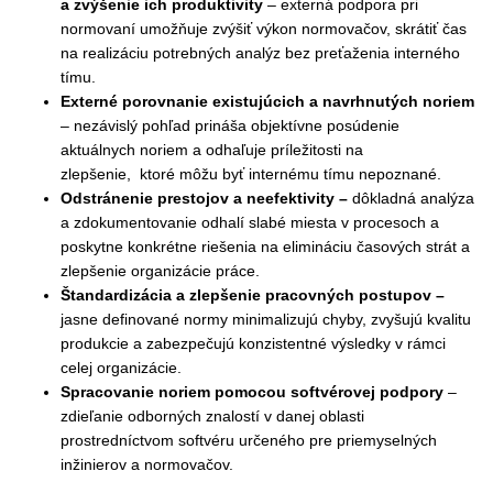
a zvýšenie ich produktivity
– externá
p
odpora pri
normovaní umožňuje zvýšiť výkon normovačov, skrátiť čas
na realizáciu potrebných analýz bez preťaženia interného
tímu.
Externé porovnanie existujúcich a navrhnutých noriem
– nezávislý pohľad prináša objektívne posúdenie
aktuálnych noriem a odhaľuje príležitosti na
zlepšenie,
ktoré môžu byť internému tímu nepoznané.
Odstránenie prestojov a neefektivity –
d
ôkladná analýza
a zdokumentovanie odhalí slabé miesta v procesoch a
poskytne konkrétne riešenia na elimináciu časových strát a
zlepšenie organizácie práce.
Štandardizácia a zlepšenie pracovných postupov –
j
asne definované normy minimalizujú chyby, zvyšujú kvalitu
produkcie a zabezpečujú konzistentné výsledky v rámci
celej organizácie.
Spracovanie noriem pomocou softvérovej podpory
–
zdieľanie odborných znalostí v danej oblasti
prostredníctvom softvéru určeného pre priemyselných
inžinierov a normovačov.