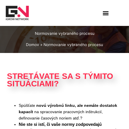
Preskočiť
na
obsah
Normovanie vybraného procesu
Domov
Normovanie vybraného procesu
STRETÁVATE SA S TÝMITO
SITUÁCIAMI?
Spúšťate
novú výrobnú linku, ale nemáte dostatok
kapacít
na spracovanie pracovných inštrukcií,
definovanie časových noriem atď.?
Nie ste si istí, či vaše normy zodpovedajú