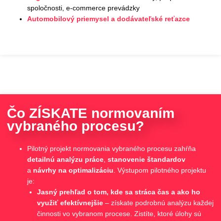
spoločnosti, e-commerce prevádzky
Automobilový priemysel a dodávateľské reťazce
Čo ZÍSKATE normovaním
vybraného procesu?
Pilotný projekt normovania vybraného procesu zahŕňa
detailnú analýzu práce
,
stanovenie štandardov
a
návrhy na optimalizáciu
. Výstupom pilotného projektu
je:
Jasný prehľad o tom, kde sa stráca čas a ako ho
využiť efektívnejšie
– z
ískate podrobnú analýzu každej
činnosti vo vybranom procese. Zistíte, ktoré úlohy sú