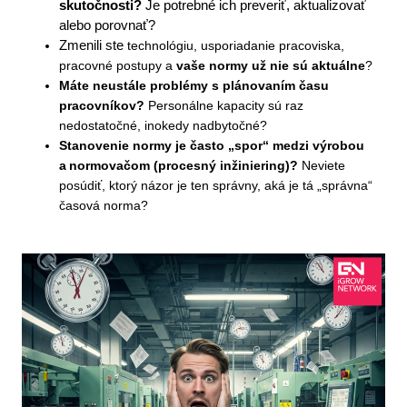
skutočnosti?
Je potrebné ich preveriť, aktualizovať
alebo porovnať?
Zmenili ste
technológiu, usporiadanie pracoviska,
pracovné postupy
a
vaše normy už nie sú aktuálne
?
Máte neustále problémy s plánovaním času
pracovníkov?
Personálne kapacity sú raz
nedostatočné, inokedy nadbytočné?
Stanovenie normy je často „spor“ medzi výrobou
a normovačom (procesný inžiniering)?
Neviete
posúdiť, ktorý názor je ten správny, aká je tá „správna“
časová norma?