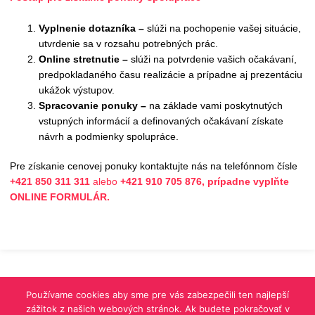
Vyplnenie dotazníka –
slúži na pochopenie vašej situácie,
utvrdenie sa v rozsahu potrebných prác.
Online stretnutie –
slúži na potvrdenie vašich očakávaní,
predpokladaného času realizácie a prípadne aj prezentáciu
ukážok výstupov.
Spracovanie ponuky –
na základe vami poskytnutých
vstupných informácií a definovaných očakávaní získate
návrh a podmienky spolupráce.
Pre získanie cenovej ponuky kontaktujte nás na telefónnom čísle
+421 850 311 311
alebo
+421 910 705 876, prípadne vyplňte
ONLINE FORMULÁR.
Používame cookies aby sme pre vás zabezpečili ten najlepší
zážitok z našich webových stránok. Ak budete pokračovať v