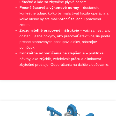
užitočné a kde sa zbytočne plytvá časom.
Presné časové a výkonové normy –
d
ostanete
konkrétne údaje: koľko by mala trvať každá operácia a
koľko kusov by ste mali vyrobiť za jednu pracovnú
zmenu.
Zrozumiteľné pracovné inštrukcie
– v
aši zamestnanc
i
dostanú jasné pokyny, ako pracovať efektívnejšie podľa
presne stanovených postupov, dielov, nástrojov,
pomôcok.
Konkrétne odporúčania na zlepšenie
– praktické
návrhy
, ako zrýchliť, zefektívniť prácu a eliminovať
zbytočné prestoje. Odporúčania na ďalšie zlepšovanie.