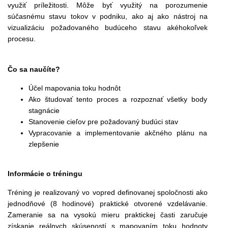
využiť príležitosti. Môže byť využitý na porozumenie
súčasnému stavu tokov v podniku, ako aj ako nástroj na
vizualizáciu požadovaného budúceho stavu akéhokoľvek
procesu.
Čo sa naučíte?
Účel mapovania toku hodnôt
Ako študovať tento proces a rozpoznať všetky body
stagnácie
Stanovenie cieľov pre požadovaný budúci stav
Vypracovanie a implementovanie akčného plánu na
zlepšenie
Informácie o tréningu
Tréning je realizovaný vo vopred definovanej spoločnosti ako
jednodňové (8 hodinové) praktické otvorené vzdelávanie.
Zameranie sa na vysokú mieru praktickej časti zaručuje
získanie reálnych skúseností s mapovaním toku hodnoty