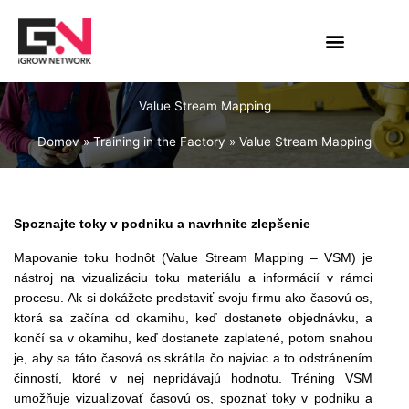
Preskočiť
na
obsah
Value Stream Mapping
Domov
Training in the Factory
Value Stream Mapping
Spoznajte toky v podniku a navrhnite zlepšenie
Mapovanie toku hodnôt (Value Stream Mapping – VSM) je
nástroj na vizualizáciu toku materiálu a informácií v rámci
procesu. Ak si dokážete predstaviť svoju firmu ako časovú os,
ktorá sa začína od okamihu, keď dostanete objednávku, a
končí sa v okamihu, keď dostanete zaplatené, potom snahou
je, aby sa táto časová os skrátila čo najviac a to odstránením
činností, ktoré v nej nepridávajú hodnotu. Tréning VSM
umožňuje vizualizovať časovú os, spoznať toky v podniku a