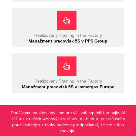
Realizovaný Training in the Factory
Manažment pracovísk 5S v PPS Group
Realizovaný Training in the Factory
Manažment pracovísk 5S v Immergas Europe
Používame cookies aby sme pre vás zabezpečili ten najlepší
zážitok z našich webových stránok. Ak budete pokračovať v
používaní tejto stránky budeme predpokladať, že ste s ňou
Copyright © 2026 iGrow Network |
Tvoba web stránok TOMARCO
spokojní.