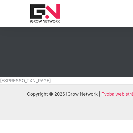
Preskočiť
na
obsah
[ESPRESSO_TXN_PAGE]
Copyright © 2026 iGrow Network |
Tvoba web st