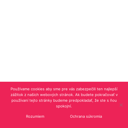
Používame cookies aby sme pre vás zabezpečili ten najlepší
zážitok z našich webových stránok. Ak budete pokračovať v
používaní tejto stránky budeme predpokladať, že ste s ňou
spokojní.
Rozumiem
Ochrana súkromia