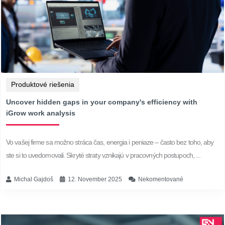
Produktové riešenia
Uncover hidden gaps in your company's efficiency with
iGrow work analysis
Vo vašej firme sa možno stráca čas, energia i peniaze – často bez toho, aby
ste si to uvedomovali. Skryté straty vznikajú v pracovných postupoch, ...
Michal Gajdoš
12. November 2025
Nekomentované