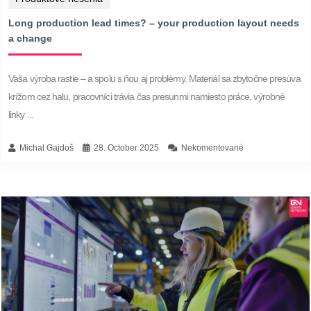
Long production lead times? – your production layout needs
a change
Vaša výroba rastie – a spolu s ňou aj problémy. Materiál sa zbytočne presúva
krížom cez halu, pracovníci trávia čas presunmi namiesto práce, výrobné
linky ...
Michal Gajdoš
28. October 2025
Nekomentované