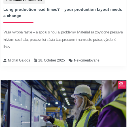
Long production lead times? – your production layout needs
a change
Vaša výroba rastie – a spolu s ňou aj problémy. Materiál sa zbytočne presúva
krížom cez halu, pracovníci trávia čas presunmi namiesto práce, výrobné
linky ...
Michal Gajdoš
28. October 2025
Nekomentované