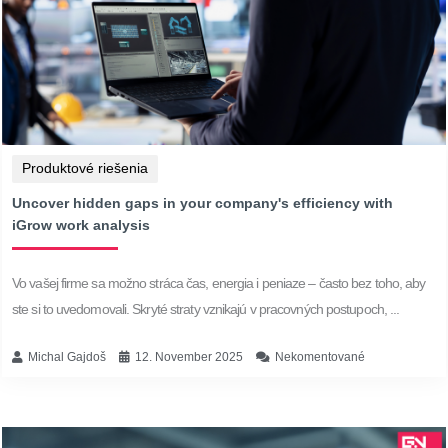
Produktové riešenia
Uncover hidden gaps in your company's efficiency with
iGrow work analysis
Vo vašej firme sa možno stráca čas, energia i peniaze – často bez toho, aby
ste si to uvedomovali. Skryté straty vznikajú v pracovných postupoch, ...
Michal Gajdoš
12. November 2025
Nekomentované