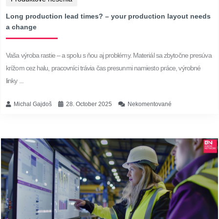
Long production lead times? – your production layout needs
a change
Vaša výroba rastie – a spolu s ňou aj problémy. Materiál sa zbytočne presúva
krížom cez halu, pracovníci trávia čas presunmi namiesto práce, výrobné
linky ...
Michal Gajdoš
28. October 2025
Nekomentované