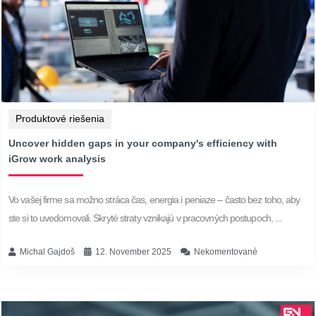
Produktové riešenia
Uncover hidden gaps in your company's efficiency with
iGrow work analysis
Vo vašej firme sa možno stráca čas, energia i peniaze – často bez toho, aby
ste si to uvedomovali. Skryté straty vznikajú v pracovných postupoch, ...
Michal Gajdoš
12. November 2025
Nekomentované