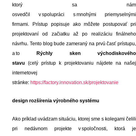
ktorý sa nám
osvedčil v spolupráci s mnohými priemyselnými
firmami. Prístup popisuje ako môžete postupovať pri
projektovaní od začiatku až po realizáciu finálneho
návrhu. Tento blog bude zameraný na prvú časť prístupu,
a to
Rýchly sken východiskovéh
stavu
(celý prístup k projektovaniu nájdete na našej
internetovej
stránke:
https://factory.innovation.sk/projektovanie
design
roz
šírenia výrobného systému
Ako príklad uvádzam situáciu, ktorej sme s kolegami čelili
pri nedávnom projekte v spoločnosti, ktorá je