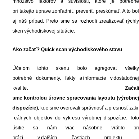
množstvo faktorov a súvislostí, ktoré je potrebné
pri takejto úprave zohľadniť, preveriť, preskúmať. A to bol
aj náš prípad. Preto sme sa rozhodli zrealizovať rýchly
sken východiskovej situácie.
Ako začať?
Quick scan
v
ýchodiskového
stavu
Účelom tohto skenu bolo agregovať všetky
potrebné dokumenty, fakty a informácie v dostatočnej
kvalite.
Začali
sme kontrolou úrovne spracovania layoutu (výrobnej
dispozície),
kde sme overovali správnosť a presnosť zakr
reálnych objektov do výkresu výrobnej dispozície. Toto
úsilie sa nám viac násobne vrátilo pri
práci v ďalších častiach projektu –