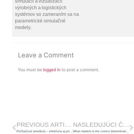
simulácií a vizualizácií
výrobných a logistických
systémov so zameraním sa na
parametrické simulačné
modely.
Leave a Comment
You must be
logged in
to post a comment.
Prev
Ď
PREVIOUS ARTICLE
NASLEDUJÚCI ČLÁNOK
Počítačová simulácia – efektívna aj pri riešení operatívnych problémov
What matters is the correct determination of labor consumption standards