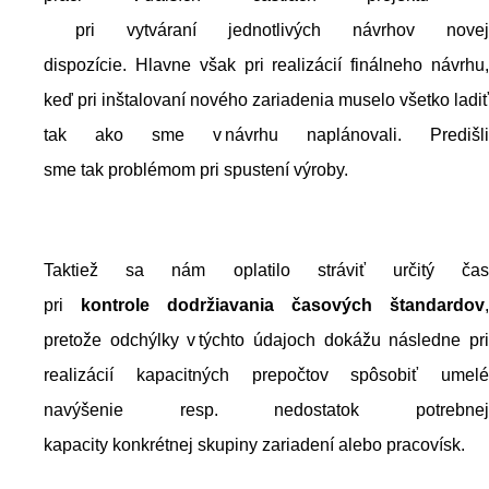
pri vytváraní jednotlivých návrhov novej
dispozície. Hlavne však pri realizácií finálneho návrhu,
keď pri inštalovaní nového zariadenia muselo všetko ladiť
tak ako sme v návrhu naplánovali. Predišli
sme tak problémom pri spustení výroby.
Taktiež sa nám oplatilo stráviť určitý čas
pri
kontrole
dodržiavania
časových štandardov
,
pretože odchýlky v týchto údajoch dokážu následne pri
realizácií kapacitných prepočtov spôsobiť umelé
navýšenie resp. nedostatok potrebnej
kapacity konkrétnej skupiny zariadení alebo pracovísk.