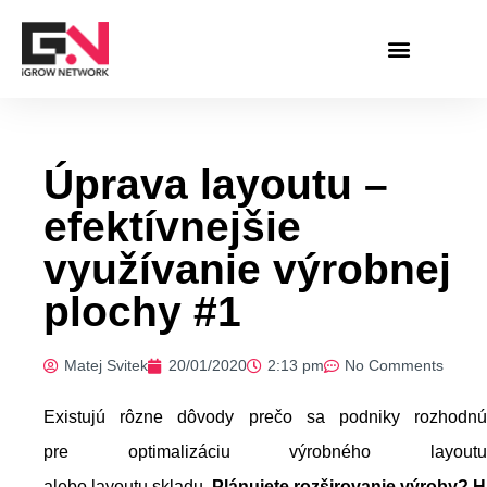
Skip
to
content
Úprava layoutu –
efektívnejšie
využívanie výrobnej
plochy #1
Matej Svitek
20/01/2020
2:13 pm
No Comments
Existujú rôzne dôvody prečo sa podniky rozhodnú
pre optimalizáciu výrobného layoutu
alebo layoutu skladu.
Plánujete rozširovanie výroby?
H