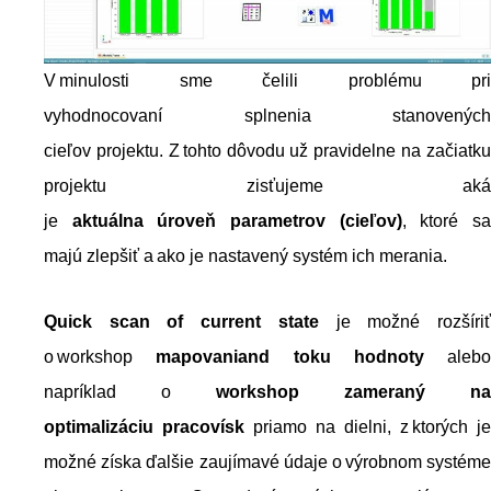
V minulosti sme čelili problému pri
vyhodnocovaní splnenia stanovených
cieľov projektu. Z tohto dôvodu už pravidelne na začiatku
projektu zisťujeme aká
je
aktuálna
úroveň
parametrov
(cieľov)
, ktoré s
majú zlepšiť a ako je nastavený systém ich merania.
Quick scan of current state
je možné rozšíri
o workshop
mapovani
and
toku hodnoty
alebo
napríklad o
workshop zameraný na
optimalizáciu
pracovísk
priamo na dielni, z ktorých je
možné získa ďalšie zaujímavé údaje o výrobnom systéme