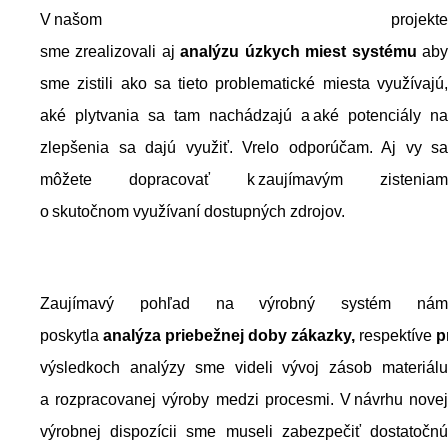
V našom projekte
sme zrealizovali aj
analýzu úzkych miest systému
ab
sme zistili ako sa tieto problematické miesta využívajú,
aké plytvania sa tam nachádzajú a aké potenciály na
zlepšenia sa dajú využiť. Vrelo odporúčam. Aj vy sa
môžete dopracovať k zaujímavým zisteniam
o skutočnom využívaní dostupných zdrojov.
Zaujímavý pohľad na výrobný systém nám
poskytla
analýza priebežnej doby zákazky,
respektíve
p
výsledkoch analýzy sme videli vývoj zásob materiálu
a rozpracovanej výroby medzi procesmi. V návrhu novej
výrobnej dispozícii sme museli zabezpečiť dostatočnú