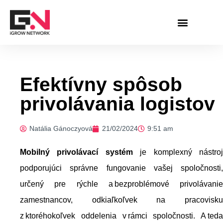
Skip
to
content
Efektívny spôsob
privolávania logistov
Natália Gánoczyová
21/02/2024
9:51 am
Mobilný privolávací systém
je komplexný nástro
podporujúci správne fungovanie vašej spoločnosti,
určený pre rýchle a bezproblémové privolávanie
zamestnancov, odkiaľkoľvek na pracovisku
z ktoréhokoľvek oddelenia v rámci spoločnosti. A teda