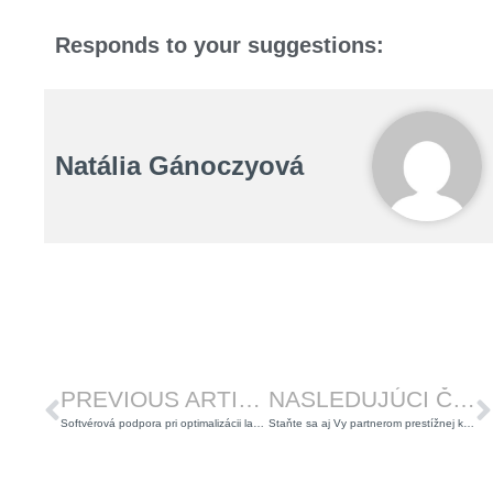
Responds to your suggestions:
Natália Gánoczyová
Prev
Ď
PREVIOUS ARTICLE
NASLEDUJÚCI ČLÁNOK
Softvérová podpora pri optimalizácii layoutu
Staňte sa aj Vy partnerom prestížnej konferencie – 25. ročníka Národného fóra produktivity 2024!