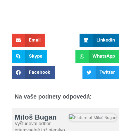
Email
LinkedIn
Skype
WhatsApp
Facebook
Twitter
Na vaše podnety odpovedá:
Miloš Bugan
Vyštudoval odbor
priemyselné inžinierstvo