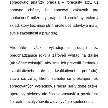
spracovalo analýzy predaja – forecasty atď., už
správne chápe, že koncový zákazník pre
spoločnosť môže byť napríklad centrálny externý
sklad, ktorý tiež musí plniť určité požiadavky a má aj
svoje zákonitosti a pravidlá).
Akonáhle však vyžadujeme údaje za
predchádzajúce roky a zároveň výhľad na ďalšie
(ak vôbec existujú), aby sme ich preverili (jednak z
kvantitatívneho, ale aj kvalitatívneho pohľadu),
stáva sa, že aj klienti samotní sú prekvapení zo
spracovaných výsledkov. Predsa len v dobe ťažkej
operatívy niekedy nie čas sa zastaviť a pozrieť sa
čo reálne ovplyvňovalo a ovplyvňuje spoločnosť.