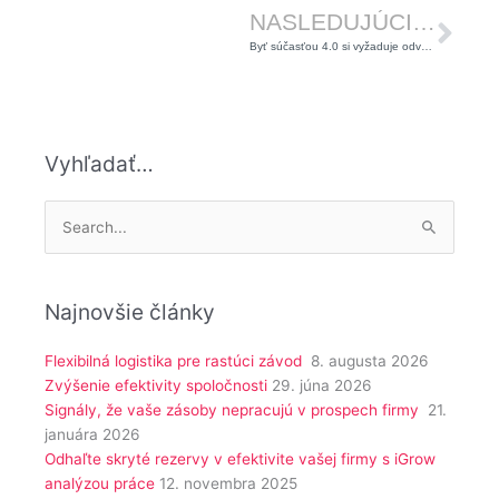
NASLEDUJÚCI ČLÁNOK
Byť súčasťou 4.0 si vyžaduje odvahu alebo odvážnemu „4.0“ praje
Vyhľadať…
Vyhľadať:
Najnovšie články
Flexibilná logistika pre rastúci závod
8. augusta 2026
Zvýšenie efektivity spoločnosti
29. júna 2026
Signály, že vaše zásoby nepracujú v prospech firmy
21.
januára 2026
Odhaľte skryté rezervy v efektivite vašej firmy s iGrow
analýzou práce
12. novembra 2025