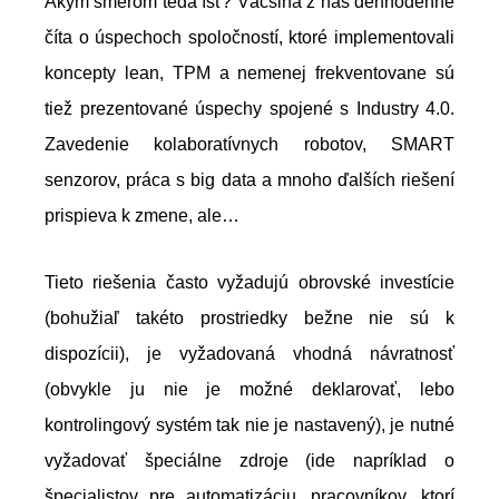
Akým smerom teda ísť? Väčšina z nás dennodenne
číta o úspechoch spoločností, ktoré implementovali
koncepty lean, TPM a nemenej frekventovane sú
tiež prezentované úspechy spojené s Industry 4.0.
Zavedenie kolaboratívnych robotov, SMART
senzorov, práca s big data a mnoho ďalších riešení
prispieva k zmene, ale…
Tieto riešenia často vyžadujú obrovské investície
(bohužiaľ takéto prostriedky bežne nie sú k
dispozícii), je vyžadovaná vhodná návratnosť
(obvykle ju nie je možné deklarovať, lebo
kontrolingový systém tak nie je nastavený), je nutné
vyžadovať špeciálne zdroje (ide napríklad o
špecialistov pre automatizáciu, pracovníkov, ktorí