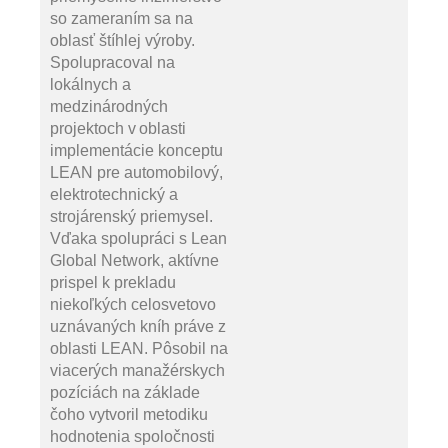
so zameraním sa na
oblasť štíhlej výroby.
Spolupracoval na
lokálnych a
medzinárodných
projektoch v oblasti
implementácie konceptu
LEAN pre automobilový,
elektrotechnický a
strojárenský priemysel.
Vďaka spolupráci s Lean
Global Network, aktívne
prispel k prekladu
niekoľkých celosvetovo
uznávaných kníh práve z
oblasti LEAN. Pôsobil na
viacerých manažérskych
pozíciách na základe
čoho vytvoril metodiku
hodnotenia spoločnosti