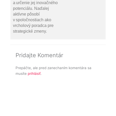
a určenie jej inovačného
potenciálu. Naďalej
aktívne pôsobí
v spoločnostiach ako
vrcholový poradca pre
strategické zmeny.
Pridajte Komentár
Prepáčte, ale pred zanechaním komentára sa
musíte
prihlásiť
.
Ďal