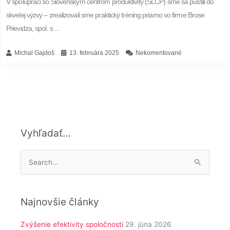
V spolupráci so Slovenským centrom produktivity (SLCP) sme sa pustili do
skvelej výzvy – zrealizovali sme praktický tréning priamo vo firme Brose
Prievidza, spol. s ...
Michal Gajdoš
13. februára 2025
Nekomentované
Vyhľadať…
Vyhľadať:
Najnovšie články
Zvýšenie efektivity spoločnosti
29. júna 2026