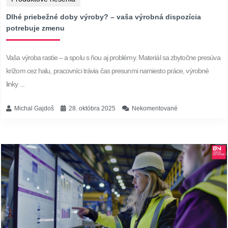
Dlhé priebežné doby výroby? – vaša výrobná dispozícia
potrebuje zmenu
Vaša výroba rastie – a spolu s ňou aj problémy. Materiál sa zbytočne presúva
krížom cez halu, pracovníci trávia čas presunmi namiesto práce, výrobné
linky ...
Michal Gajdoš
28. októbra 2025
Nekomentované