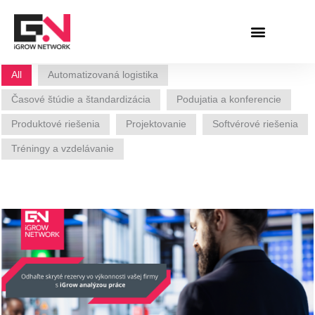
Preskočiť
na
obsah
All
Automatizovaná logistika
Časové štúdie a štandardizácia
Podujatia a konferencie
Produktové riešenia
Projektovanie
Softvérové riešenia
Tréningy a vzdelávanie