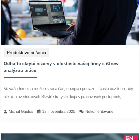
Produktové riešenia
Odhaľte skryté rezervy v efektivite vašej firmy s iGrow
analýzou práce
Vo vašej firme sa možno stráca čas, energia i peniaze – často bez toho, aby
ste si to uvedomovali. Skryté straty vznikajú v pracovných postupoch, ...
Michal Gajdoš
12. novembra 2025
Nekomentované