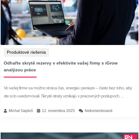
Produktové riešenia
Odhaľte skryté rezervy v efektivite vašej firmy s iGrow
analýzou práce
Vo vašej firme sa možno stráca čas, energia i peniaze – často bez toho, aby
ste si to uvedomovali. Skryté straty vznikajú v pracovných postupoch, ...
Michal Gajdoš
12. novembra 2025
Nekomentované