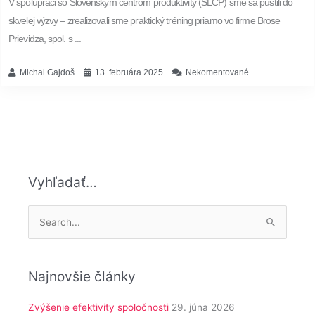
V spolupráci so Slovenským centrom produktivity (SLCP) sme sa pustili do
skvelej výzvy – zrealizovali sme praktický tréning priamo vo firme Brose
Prievidza, spol. s ...
Michal Gajdoš
13. februára 2025
Nekomentované
Vyhľadať…
Vyhľadať:
Najnovšie články
Zvýšenie efektivity spoločnosti
29. júna 2026