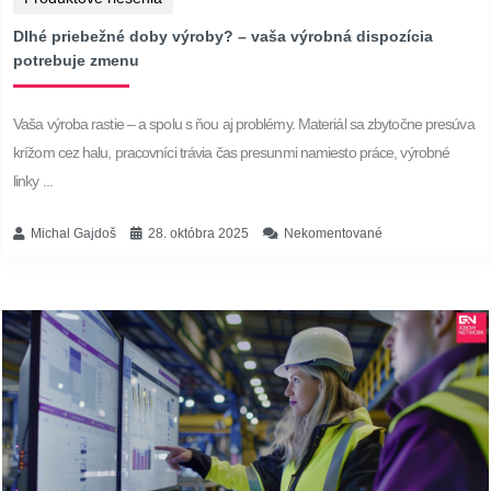
Dlhé priebežné doby výroby? – vaša výrobná dispozícia
potrebuje zmenu
Vaša výroba rastie – a spolu s ňou aj problémy. Materiál sa zbytočne presúva
krížom cez halu, pracovníci trávia čas presunmi namiesto práce, výrobné
linky ...
Michal Gajdoš
28. októbra 2025
Nekomentované