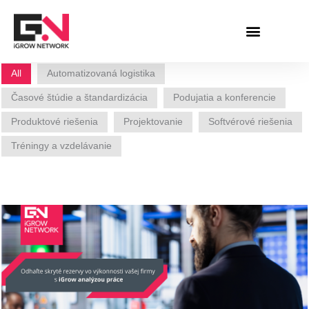
Preskočiť
na
obsah
All
Automatizovaná logistika
Časové štúdie a štandardizácia
Podujatia a konferencie
Produktové riešenia
Projektovanie
Softvérové riešenia
Tréningy a vzdelávanie