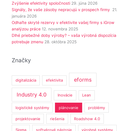
Zvýšenie efektivity spoločnosti
29. júna 2026
Signály, že vaše zásoby nepracujú v prospech firmy
21.
januára 2026
Odhaľte skryté rezervy v efektivite vašej firmy s iGrow
analýzou práce
12. novembra 2025
Dlhé priebežné doby výroby? – vaša výrobná dispozícia
potrebuje zmenu
28. októbra 2025
Značky
eforms
digitalizácia
efektivita
Industry 4.0
Inovácie
Lean
logistické systémy
plánovanie
problémy
projektovanie
riešenia
Roadshow 4.0
Sigma
softvérové nástroje
výrobné systémy