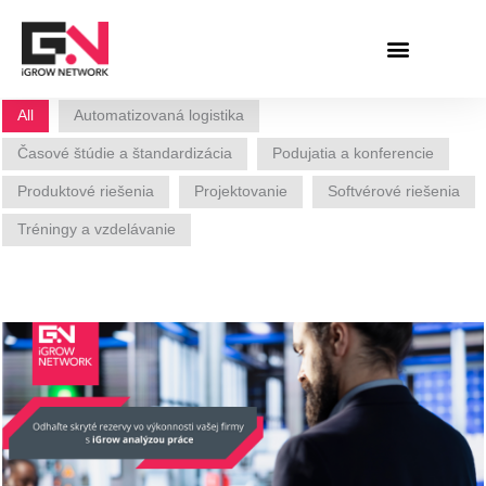
Preskočiť
na
obsah
All
Automatizovaná logistika
Časové štúdie a štandardizácia
Podujatia a konferencie
Produktové riešenia
Projektovanie
Softvérové riešenia
Tréningy a vzdelávanie