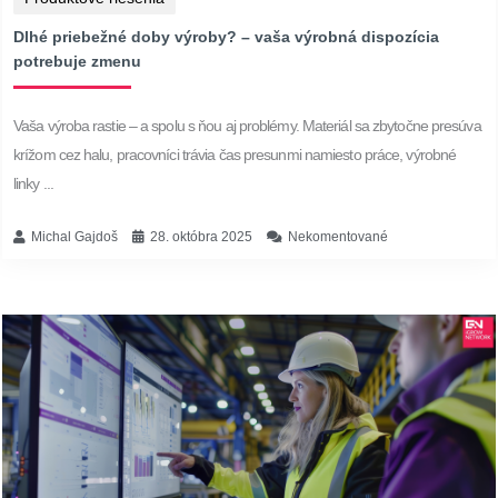
Dlhé priebežné doby výroby? – vaša výrobná dispozícia
potrebuje zmenu
Vaša výroba rastie – a spolu s ňou aj problémy. Materiál sa zbytočne presúva
krížom cez halu, pracovníci trávia čas presunmi namiesto práce, výrobné
linky ...
Michal Gajdoš
28. októbra 2025
Nekomentované