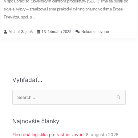
V spolupráci so Slovenským centrom produktivity (SLCP) sme sa pustili do
skvelej výzvy – zrealizovali sme praktický tréning priamo vo firme Brose
Prievidza, spol. s ...
Michal Gajdoš
13. februára 2025
Nekomentované
Vyhľadať…
Vyhľadať:
Najnovšie články
Flexibilná logistika pre rastúci závod
8. augusta 2026