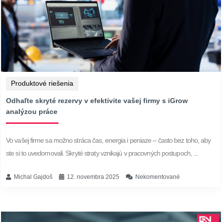
Produktové riešenia
Odhaľte skryté rezervy v efektivite vašej firmy s iGrow
analýzou práce
Vo vašej firme sa možno stráca čas, energia i peniaze – často bez toho, aby
ste si to uvedomovali. Skryté straty vznikajú v pracovných postupoch, ...
Michal Gajdoš
12. novembra 2025
Nekomentované