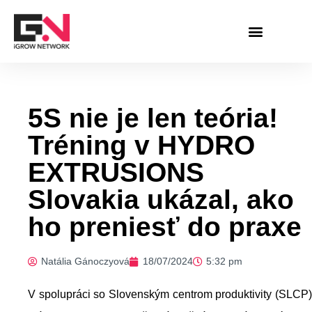
Preskočiť
na
obsah
5S nie je len teória!
Tréning v HYDRO
EXTRUSIONS
Slovakia ukázal, ako
ho preniesť do praxe
Natália Gánoczyová
18/07/2024
5:32 pm
V spolupráci so Slovenským centrom produktivity (SLCP)