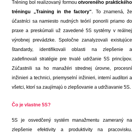
Tréning bol realizovaný formou
otvoreného praktickéh
tréningu „Training in the factory“
. To znamená, ž
účastníci sa namiesto nudných teórií ponorili priamo do
praxe a preskúmali už zavedené 5S systémy v reálnej
výrobnej prevádzke. Spoločne zanalyzovali existujúce
štandardy, identifikovali oblasti na zlepšenie a
zadefinovali stratégie pre trvalé udržanie 5S princípov.
Zúčastnili sa ho manažéri strednej úrovne, procesní
inžinieri a technici, priemyselní inžinieri, interní audítori a
všetci, ktorí sa zaujímajú o zlepšovanie a udržiavanie 5S.
Čo je vlastne 5S?
5S je osvedčený systém manažmentu zameraný na
zlepšenie efektivity a produktivity na pracovisku.