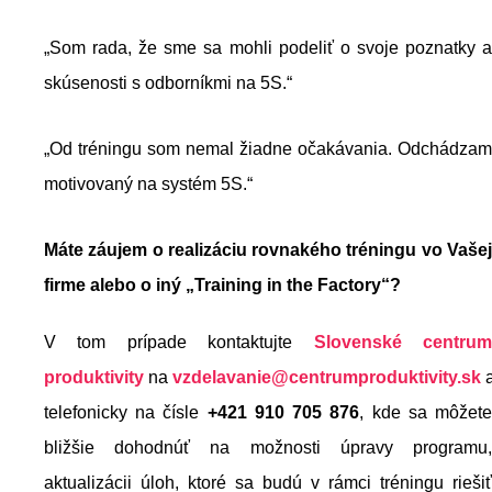
„Som rada, že sme sa mohli podeliť o svoje poznatky a
skúsenosti s odborníkmi na 5S.“
„Od tréningu som nemal žiadne očakávania. Odchádzam
motivovaný na systém 5S.“
Máte záujem o realizáciu rovnakého tréningu vo Vašej
firme alebo o iný „Training in the Factory“?
V tom prípade kontaktujte
Slovenské centru
produktivity
na
vzdelavanie@centrumproduktivity.sk
a
telefonicky na čísle
+421 910 705 876
, kde sa môžet
bližšie dohodnúť na možnosti úpravy programu,
aktualizácii úloh, ktoré sa budú v rámci tréningu riešiť