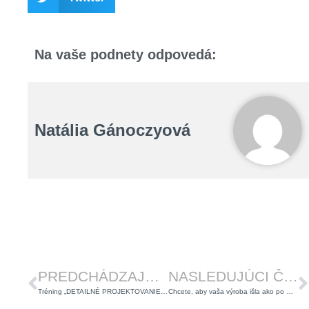
Na vaše podnety odpovedá:
Natália Gánoczyová
Prev
Ď
PREDCHÁDZAJÚCI ČLÁNOK
NASLEDUJÚCI ČLÁNOK
Tréning „DETAILNÉ PROJEKTOVANIE PRACOVÍSK V PRAXI“: Účastníci hodnotia pozitívne!
Chcete, aby vaša výroba išla ako po masle? Objavte silu vizuálnych pracovných inštrukcií!