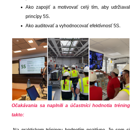
Ako zapojiť a motivovať celý tím, aby udržiaval
princípy 5S.
Ako auditovať a vyhodnocovať efektívnosť 5S.
Očakávania sa naplnili a účastníci hodnotia tréning
takto:
„Na praktickom tréningu hodnotím pozitívne, že som si