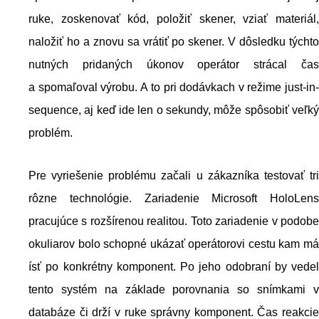
ruke, zoskenovať kód, položiť skener, vziať materiál,
naložiť ho a znovu sa vrátiť po skener. V dôsledku týchto
nutných pridaných úkonov operátor strácal čas
a spomaľoval výrobu. A to pri dodávkach v režime just-in-
sequence, aj keď ide len o sekundy, môže spôsobiť veľký
problém.
Pre vyriešenie problému začali u zákazníka testovať tri
rôzne technológie. Zariadenie Microsoft HoloLens
pracujúce s rozšírenou realitou. Toto zariadenie v podobe
okuliarov bolo schopné ukázať operátorovi cestu kam má
ísť po konkrétny komponent. Po jeho odobraní by vedel
tento systém na základe porovnania so snímkami v
databáze či drží v ruke správny komponent. Čas reakcie