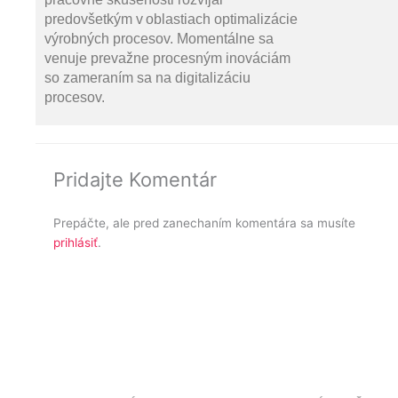
predovšetkým v oblastiach optimalizácie
výrobných procesov. Momentálne sa
venuje prevažne procesným inováciám
so zameraním sa na digitalizáciu
procesov.
Pridajte Komentár
Prepáčte, ale pred zanechaním komentára sa musíte
prihlásiť
.
Prev
Ď