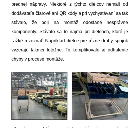
prednej nápravy. Niektoré z týchto dielcov nemali od
dodávateľa čiarové ani QR kódy a pri vychystávaní sa tak
stávalo, že boli na montáž odoslané nesprávne
komponenty. Stávalo sa to najmä pri dielcoch, ktoré je
ťažké rozoznať. Napríklad dielce pre rôzne druhy spojok
vyzerajú takmer totožne. To komplikovalo aj odhalenie
chyby v procese montáže.