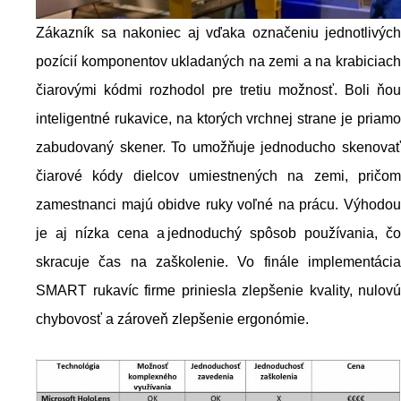
Zákazník sa nakoniec aj vďaka označeniu jednotlivých
pozícií komponentov ukladaných na zemi a na krabiciach
čiarovými kódmi rozhodol pre tretiu možnosť. Boli ňou
inteligentné rukavice, na ktorých vrchnej strane je priamo
zabudovaný skener. To umožňuje jednoducho skenovať
čiarové kódy dielcov umiestnených na zemi, pričom
zamestnanci majú obidve ruky voľné na prácu. Výhodou
je aj nízka cena a jednoduchý spôsob používania, čo
skracuje čas na zaškolenie. Vo finále implementácia
SMART rukavíc firme priniesla zlepšenie kvality, nulovú
chybovosť a zároveň zlepšenie ergonómie.