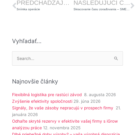
PREDCHÁDZAJÚCI ČLÁNOK
NASLEDUJÚCI ČLÁNOK
Snímka operácie
Skracovanie času zoraďovania – SMED v TN Slovakia
Vyhľadať…
Vyhľadať:
Najnovšie články
Flexibilná logistika pre rastúci závod
8. augusta 2026
Zvýšenie efektivity spoločnosti
29. júna 2026
Signály, že vaše zásoby nepracujú v prospech firmy
21.
januára 2026
Odhaľte skryté rezervy v efektivite vašej firmy s iGrow
analýzou práce
12. novembra 2025
Dlhé priebežné doby výroby? – vaša výrobná dispozícia