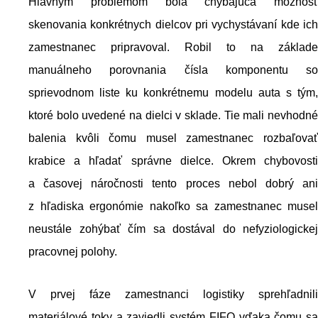
Hlavným problémom bola chýbajúca možnosť
skenovania konkrétnych dielcov pri vychystávaní kde ich
zamestnanec pripravoval. Robil to na základe
manuálneho porovnania čísla komponentu so
sprievodnom liste ku konkrétnemu modelu auta s tým,
ktoré bolo uvedené na dielci v sklade. Tie mali nevhodné
balenia kvôli čomu musel zamestnanec rozbaľovať
krabice a hľadať správne dielce. Okrem chybovosti
a časovej náročnosti tento proces nebol dobrý ani
z hľadiska ergonómie nakoľko sa zamestnanec musel
neustále zohýbať čím sa dostával do nefyziologickej
pracovnej polohy.
V prvej fáze zamestnanci logistiky sprehľadnili
materiálové toky a zaviedli systém FIFO vďaka čomu sa