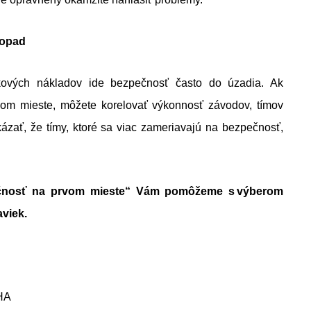
dopad
elkových nákladov ide bezpečnosť často do úzadia. Ak
om mieste, môžete korelovať výkonnosť závodov, tímov
zať, že tímy, ktoré sa viac zameriavajú na bezpečnosť,
ečnosť na prvom mieste“ Vám pomôžeme s výberom
aviek
.
SHA