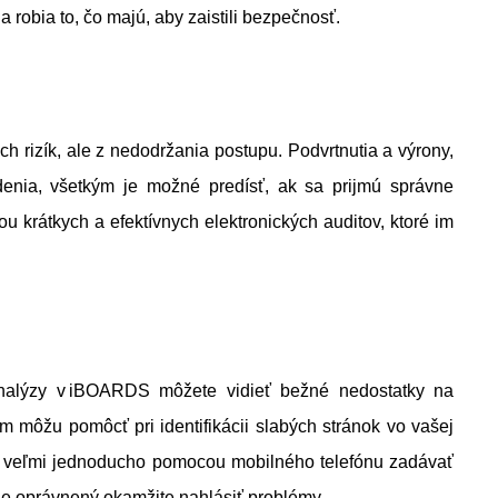
 robia to, čo majú, aby zaistili bezpečnosť.
 rizík, ale z nedodržania postupu. Podvrtnutia a výrony,
enia, všetkým je možné predísť, ak sa prijmú správne
 krátkych a efektívnych elektronických auditov, ktoré im
alýzy v iBOARDS môžete vidieť bežné nedostatky na
m môžu pomôcť pri identifikácii slabých stránok vo vašej
ôže veľmi jednoducho pomocou mobilného telefónu zadávať
 je oprávnený okamžite nahlásiť problémy.