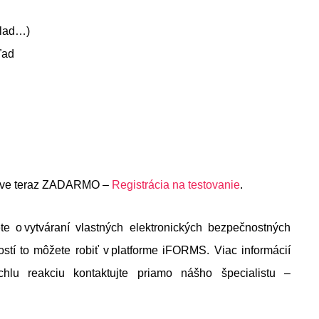
sklad…)
hľad
práve teraz ZADARMO –
Registrácia na testovanie
.
ete o vytváraní vlastných elektronických bezpečnostných
stí to môžete robiť v platforme iFORMS. Viac informácií
chlu reakciu kontaktujte priamo nášho špecialistu –