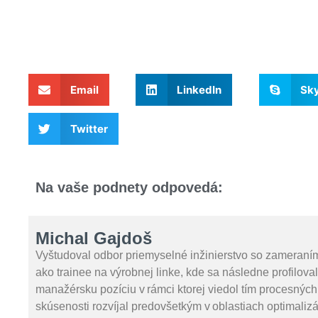
Email
LinkedIn
Sk
Twitter
Na vaše podnety odpovedá:
Michal Gajdoš
Vyštudoval odbor priemyselné inžinierstvo so zameraní
ako trainee na výrobnej linke, kde sa následne profilova
manažérsku pozíciu v rámci ktorej viedol tím procesných
skúsenosti rozvíjal predovšetkým v oblastiach optimali