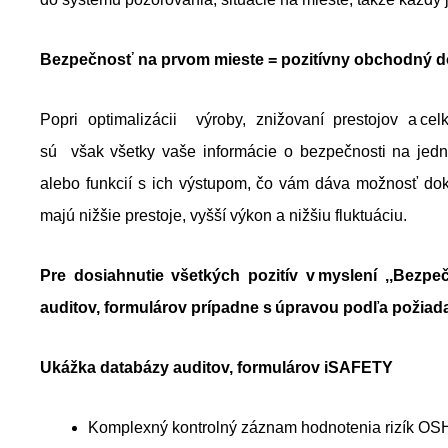
B
ezpečnos
ť
na
prvom mieste =
pozitívny obchodný 
Popri optimalizácii výroby, znižovaní prestojov a c
sú však všetky vaše informácie o bezpečnosti na jedn
alebo funkcií s ich výstupom, čo vám dáva možnosť doká
majú nižšie prestoje, vyšší výkon a nižšiu fluktuáciu.
Pre dosiahnutie
všetkých pozitív v myslení
,,Bezp
auditov, formuláro
v prípadne s úpravou podľa požiad
Ukážka databázy
auditov, formulárov iSAFETY
Komplexný kontrolný záznam hodnotenia rizík O