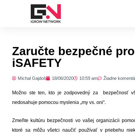
Preskočiť
na
obsah
Zaručte bezpečné pro
iSAFETY
Michal Gajdoš
18/06/2020
10:59 am
Žiadne komentá
Možno ste ten, kto je zodpovedný za bezpečnosť vše
nedosahuje pomocou myslenia „my vs. oni“.
Zmeňte kultúru bezpečnosti vo vašej organizácii pomo
ktoré sa môžu všetci naučiť používať v priebehu niek