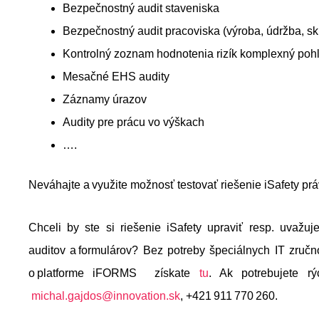
Bezpečnostný audit staveniska
Bezpečnostný audit pracoviska (výroba, údržba, 
Kontrolný zoznam hodnotenia rizík komplexný po
Mesačné EHS audity
Záznamy úrazov
Audity pre prácu vo výškach
….
Neváhajte a využite možnosť testovať riešenie iSafety 
Chceli by ste si riešenie iSafety upraviť resp. uvažuj
auditov a formulárov? Bez potreby špeciálnych IT zručno
o platforme iFORMS získate
tu
. Ak potrebujete rý
michal.gajdos@innovation.sk
, +421 911 770 260.