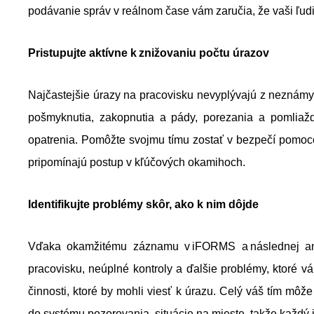
podávanie správ v reálnom čase vám zaručia, že vaši ľudia
Pristupujte aktívne k
znižovaniu počtu úrazov
Najčastejšie úrazy na pracovisku nevyplývajú z neznámych
pošmyknutia, zakopnutia a pády, porezania a pomliažd
opatrenia. Pomôžte svojmu tímu zostať v bezpečí pomocou
pripomínajú postup v kľúčových okamihoch.
Identifikujte problémy skôr, ako k nim dôjde
Vďaka okamžitému záznamu v iFORMS a následnej an
pracovisku, neúplné kontroly a ďalšie problémy, ktoré vá
činnosti, ktoré by mohli viesť k úrazu. Celý váš tím m
do systému pozorovania, situácie na mieste, takže každý