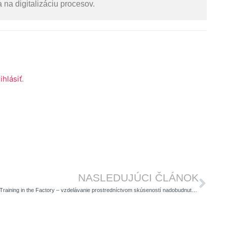
a digitalizáciu procesov.
ihlásiť
.
Ďal
NASLEDUJÚCI ČLÁNOK
Training in the Factory – vzdelávanie prostredníctvom skúseností nadobudnutých v praxi