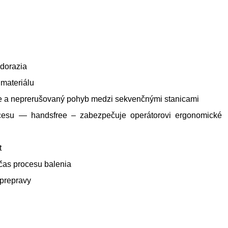
 dorazia
 materiálu
že a neprerušovaný pohyb medzi sekvenčnými stanicami
esu — handsfree – zabezpečuje operátorovi ergonomické
t
očas procesu balenia
 prepravy