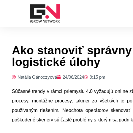
Preskočiť
na
obsah
Ako stanoviť správny
logistické úlohy
Natália Gánoczyová
24/06/2024
9:15 pm
Súčasné trendy v rámci priemyslu 4.0 vyžadujú online zb
procesy, montážne procesy, takmer zo všetkých je po
používaným riešením. Neochota operátorov skenovať p
poškodené skenery sú časté problémy s ktorým sa podniky 