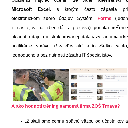
Účastníci najviac ocenili, že videli
alternatívu k
Microsoft Excel
, s ktorým často zápasia pr
elektronickom zbere údajov. Systém
iForms
(jede
z nástrojov na zber dát z procesu) ponúka riešenie
ukladať údaje do štruktúrovanej databázy, automatické
notifikácie, správu užívateľov atď. a to všetko rýchlo,
jednoducho a bez nutnosti zásahu IT špecialistov.
A ako hodnotí tréning samotná firma ZOŠ Trnava?
„Získali sme cennú spätnú väzbu od účastníkov a