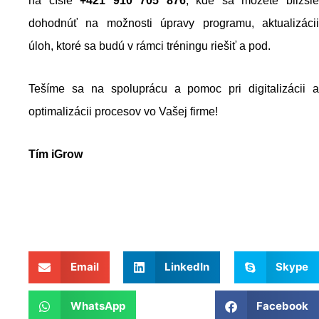
na čísle
+421 910 705 876
, kde sa môžete bližši
dohodnúť na možnosti úpravy programu, aktualizácii
úloh, ktoré sa budú v rámci tréningu riešiť a pod.
Tešíme sa na spoluprácu a pomoc pri digitalizácii a
optimalizácii procesov vo Vašej firme!
Tím iGrow
Email
LinkedIn
Skype
WhatsApp
Facebook