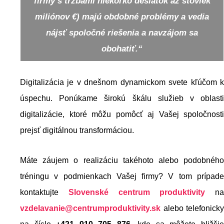
firmy s tržbami niekoľko desiatok až stoviek
miliónov €) majú obdobné problémy a vedia
nájsť spoločné riešenia a navzájom sa
obohatiť.“
Digitalizácia je v dnešnom dynamickom svete kľúčom k
úspechu. Ponúkame širokú škálu služieb v oblasti
digitalizácie, ktoré môžu pomôcť aj Vašej spoločnosti
prejsť digitálnou transformáciou.
Máte záujem o realizáciu takéhoto alebo podobného
tréningu v podmienkach Vašej firmy? V tom prípade
kontaktujte
Slovenské centrum produktivity
na
vzdelavanie@centrumproduktivity.sk
alebo telefonicky