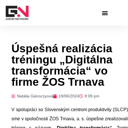
Preskočiť
na
obsah
Úspešná realizácia
tréningu „Digitálna
transformácia“ vo
firme ŽOS Trnava
Natália Gánoczyová
19/06/2024
8:09 pm
V spolupráci so Slovenským centrom produktivity (SLCP)
sme v spoločnosti ŽOS Trnava, a. s. úspešne zrealizovali
tréning s názvom
„Digitálna transformácia“
. Tent