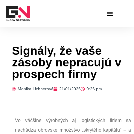
Preskočiť
na
obsah
Signály, že vaše
zásoby nepracujú v
prospech firmy
Monika Lichnerová
21/01/2026
9:26 pm
Vo väčšine výrobných aj logistických firiem sa
nachádza obrovské množstvo „skrytého kapitálu“ – a