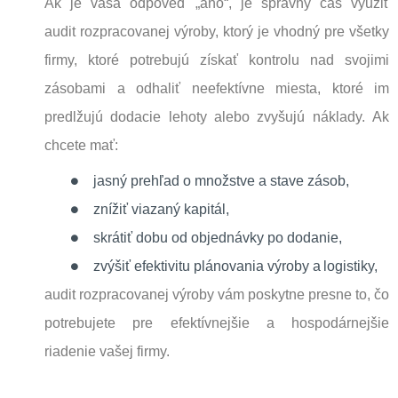
Ak je vaša odpoveď „áno“, je správny čas využiť
audit
rozpracovanej výroby
, ktorý
je
vhodný pre všetky
firmy, ktoré potrebujú získať kontrolu nad svojimi
zásobami a odhaliť neefektívne miesta, ktoré im
predlžujú dodacie lehoty alebo zvyšujú náklady.
Ak
chcete mať
:
jasný prehľad o množstve a stave zásob,
znížiť viazaný kapitál,
skrátiť dobu od objednávky po dodanie,
zvýšiť efektivitu plánovania výroby a logistiky,
audit rozpracovanej výroby vám poskytne presne to, čo
potrebujete pre efektívnejšie a hospodárnejšie
riadenie vašej firmy.