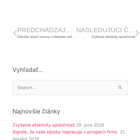
Prev
Ď
PREDCHÁDZAJÚCI ČLÁNOK
NASLEDUJÚCI ČLÁNOK
Odhaľte skryté rezervy v efektivite vašej firmy s iGrow analýzou práce
Zvýšenie efektivity spoločnosti
Vyhľadať…
Vyhľadať:
Najnovšie články
Zvýšenie efektivity spoločnosti
29. júna 2026
Signály, že vaše zásoby nepracujú v prospech firmy
21.
januára 2026