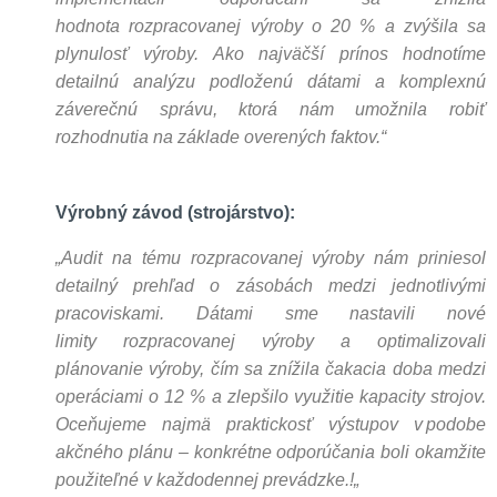
hodnota
rozpracovanej výroby
o 20 % a zvýšila sa
plynulosť výroby. Ako najväčší prínos hodnotíme
detailnú analýzu podloženú dátami a komplexnú
záverečnú správu, ktorá nám umožnila robiť
rozhodnutia na základe overených faktov.
“
Výrobný závod (strojárstvo):
„
Audit na tému rozpracovanej výroby nám priniesol
detailný prehľad o zásobách medzi jednotlivými
pracoviskami. Dátami sme nastavili nové
limity
rozpracovanej výroby
a
optimalizovali
plánovanie výroby, čím sa znížila čakacia doba medzi
operáciami o 12 % a zlepšilo využitie kapacity strojov.
Oceňujeme najmä praktickosť výstupov v podobe
akčného plánu – konkrétne odporúčania boli okamžite
použiteľné v každodennej prevádzke.
!
„