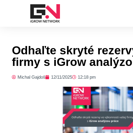
Preskočiť
na
obsah
Odhaľte skryté rezervy
firmy s iGrow analýz
Michal Gajdoš
12/11/2025
12:18 pm