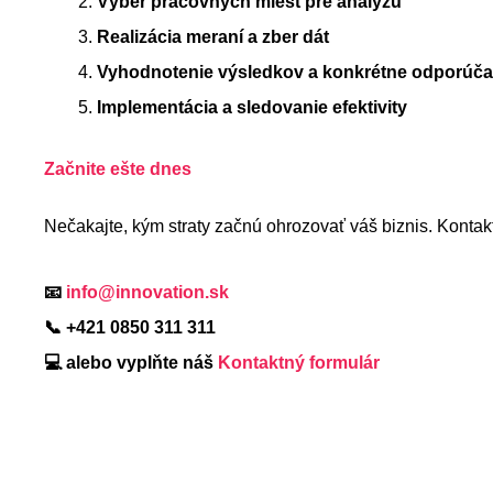
Výber pracovných miest pre analýzu
Realizácia meraní a zber dát
Vyhodnotenie výsledkov a konkrétne odporúča
Implementácia a sledovanie efektivity
Začnite ešte dnes
Nečakajte, kým straty začnú ohrozovať váš biznis. Kontakt
📧
info@innovation.sk
📞 +421 0850 311 311
💻 alebo vyplňte náš
K
ontaktný formulár